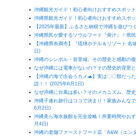
沖縄観光ガイド！初心者向けおすすめスポット5選【
沖縄県観光ガイド！初心者向けおすすめスポット5選
【2025年最新】ふるさと納税で沖縄を遊びつくそ
沖縄県民が愛するソウルフード『骨汁』！県民が大
【沖縄県糸満市】『琉球ホテル＆リゾート 名城ビ
日)
沖縄のシンボル・首里城。その歴史と感動の復興ス
なぜ沖縄には電車がないの？その歴史的背景と未来
【沖縄の海で出会うカメ🐢】実は〇〇類だっ
説！！ (2025年6月1日)
なぜ沖縄に台風は多い？そのメカニズム、歴史、未
沖縄子連れ旅行はココで決まり！家族みんなで笑
6月2日)
沖縄美ら海水族館を完全攻略！所要時間やおすすめ
月4日)
沖縄の老舗ファーストフード店「A&W（エン