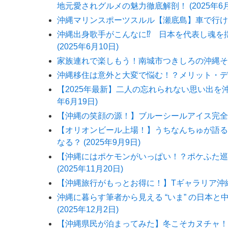
地元愛されグルメの魅力徹底解剖！ (2025年6月
沖縄マリンスポーツスルル【瀬底島】車で行ける楽
沖縄出身歌手がこんなに⁉ 日本を代表し魂を
(2025年6月10日)
家族連れで楽しもう！南城市つきしろの沖縄そば屋『
沖縄移住は意外と大変で悩む！？メリット・デメリ
【2025年最新】二人の忘れられない思い出を沖
年6月19日)
【沖縄の笑顔の源！】ブルーシールアイス完全ガイ
【オリオンビール上場！】うちなんちゅが語る
なる？ (2025年9月9日)
【沖縄にはポケモンがいっぱい！？ポケふた巡
(2025年11月20日)
【沖縄旅行がもっとお得に！】Tギャラリア沖縄 by 
沖縄に暮らす筆者から見える “いま” の日本
(2025年12月2日)
【沖縄県民が泊まってみた】冬こそカヌチャ！