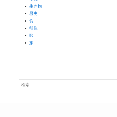
生き物
歴史
食
移住
歌
旅