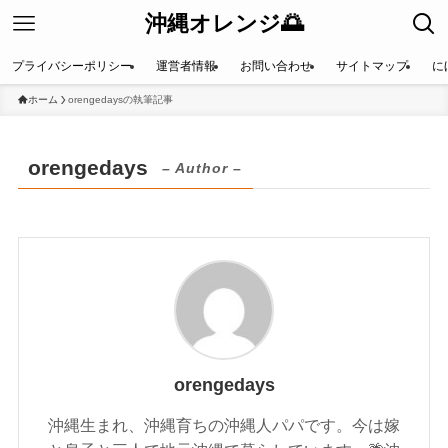
沖縄オレンジ🌅
プライバシーポリシー
運営者情報
お問い合わせ
サイトマップ
に
ホーム
orengedaysの執筆記事
orengedays
– Author –
orengedays
沖縄生まれ、沖縄育ちの沖縄人パパです。今は嫁